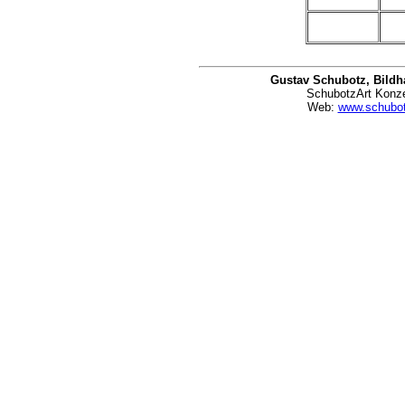
Gustav Schubotz, Bildha
SchubotzArt Konzep
Web:
www.schubo