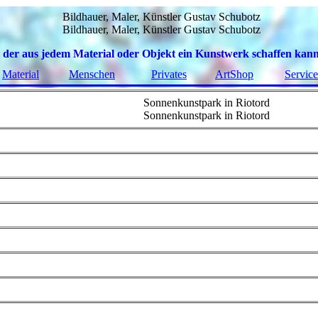
Bildhauer, Maler, Künstler Gustav Schubotz
Bildhauer, Maler, Künstler Gustav Schubotz
der aus jedem Material oder Objekt ein Kunstwerk schaffen kan
Material
Menschen
Privates
ArtShop
Service
Sonnenkunstpark in Riotord
Sonnenkunstpark in Riotord