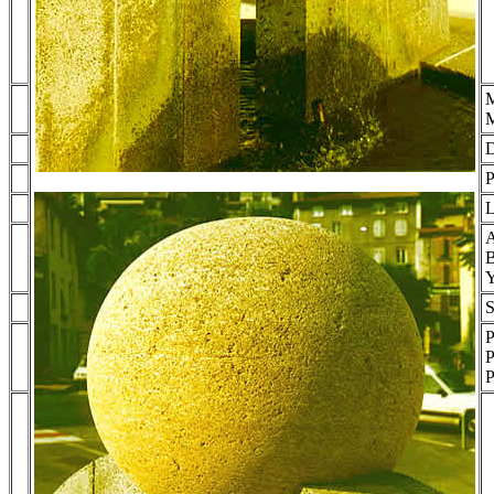
M
M
D
P
L
A
B
Y
S
P
P
P