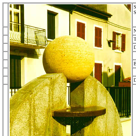
S
S
N
T
D
B
D